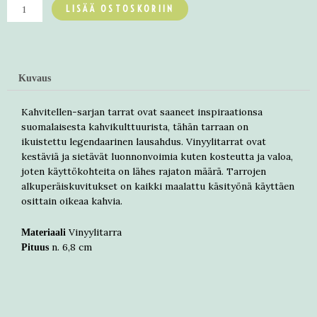
LISÄÄ OSTOSKORIIN
Kuvaus
Kahvitellen-sarjan tarrat ovat saaneet inspiraationsa
suomalaisesta kahvikulttuurista, tähän tarraan on
ikuistettu legendaarinen lausahdus. Vinyylitarrat ovat
kestäviä ja sietävät luonnonvoimia kuten kosteutta ja valoa,
joten käyttökohteita on lähes rajaton määrä. Tarrojen
alkuperäiskuvitukset on kaikki maalattu käsityönä käyttäen
osittain oikeaa kahvia.
Vinyylitarra
Materiaali
n. 6,8 cm
Pituus