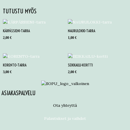
TUTUSTU MYÖS
KÄRPÄSSIENI-TARRA
NAURULOKKI-TARRA
2,00
€
1,00
€
KORENTO-TARRA
SEIKKAILU-KORTTI
3,00
€
2,00
€
ASIAKASPALVELU
Ota yhteyttä
Palautukset ja vaihdot