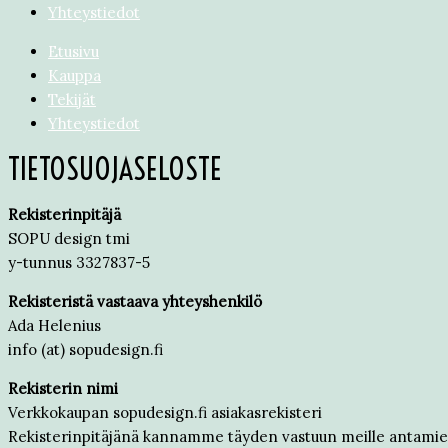
Yhteystiedot
Etusivu
Kauppa
Tekijät
Yhteystiedot
TIETOSUOJASELOSTE
Rekisterinpitäjä
SOPU design tmi
y-tunnus 3327837-5
Rekisteristä vastaava yhteyshenkilö
Ada Helenius
info (at) sopudesign.fi
Rekisterin nimi
Verkkokaupan sopudesign.fi asiakasrekisteri
Rekisterinpitäjänä kannamme täyden vastuun meille antamiesi h