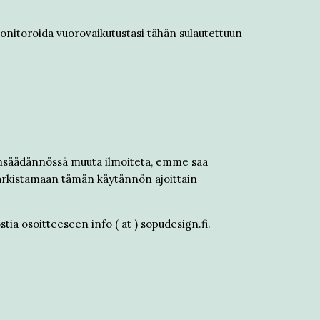
monitoroida vuorovaikutustasi tähän sulautettuun
insäädännössä muuta ilmoiteta, emme saa
tarkistamaan tämän käytännön ajoittain
tia osoitteeseen info ( at ) sopudesign.fi.