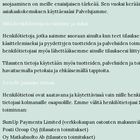
suojaaminen on meille ensisijaisen tärkeää. Sen vuoksi kerääm
asiakaskokemuksen käyttäessäsi Palvelujamme.
Mitä henkilötietoja keräämme ja miksi
Henkilötietoja, jotka saimme suoraan sinulta kun teet tilaukse
käsittelemiseksi ja pyydettyjen tuotteiden ja palveluiden toi
henkilötietojasi myös lähettääksemme sinulle tilaukseesi liittyv
Tilausten tietoja käytetään myös tuotteiden, palveluiden ja 
havaitsemalla petoksia ja ehkäisemällä tappioita.
Kenelle jaamme tietosi
Henkilötietosi ovat saatavana ja käytettävissä vain niille henk
tietojasi kolmansille osapuolille. Emme välitä henkilötietoj
toiminnan:
SumUp Payments Limited (verkkokaupan ostosten maksunväl
Posti Group Oyj (tilausten toimitukset)
Oy Matkahuolto Ab (tilausten toimitukset)