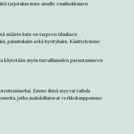
iitä tarjotaksemme sinulle ensiluokkaisen
iinä määrin kuin on tarpeen tilauksen
in, palautuksiin sekä hyvityksiin. Käsittelemme
toja käytetään myös turvallisuuden parantamiseen
n toteuttamiseksi. Emme ikinä myy tai vaihda
mppaneita, jotka mahdollistavat verkkokauppamme