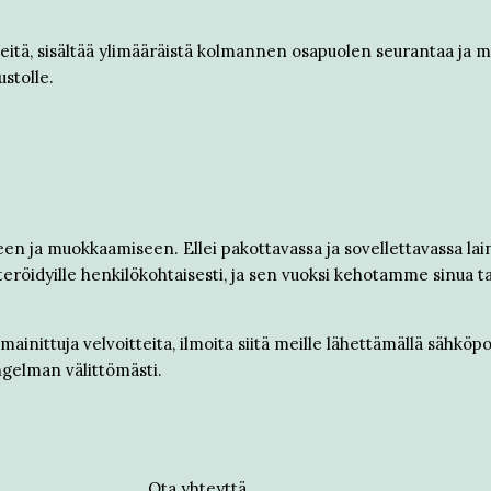
steitä, sisältää ylimääräistä kolmannen osapuolen seurantaa ja 
ustolle.
n ja muokkaamiseen. Ellei pakottavassa ja sovellettavassa la
teröidyille henkilökohtaisesti, ja sen vuoksi kehotamme sinua 
ainittuja velvoitteita, ilmoita siitä meille lähettämällä sähköpos
elman välittömästi.
Ota yhteyttä