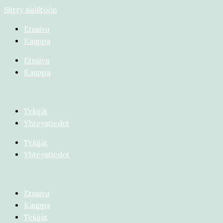
Siirry sisältöön
Etusivu
Kauppa
Etusivu
Kauppa
Tekijät
Yhteystiedot
Tekijät
Yhteystiedot
Etusivu
Kauppa
Tekijät