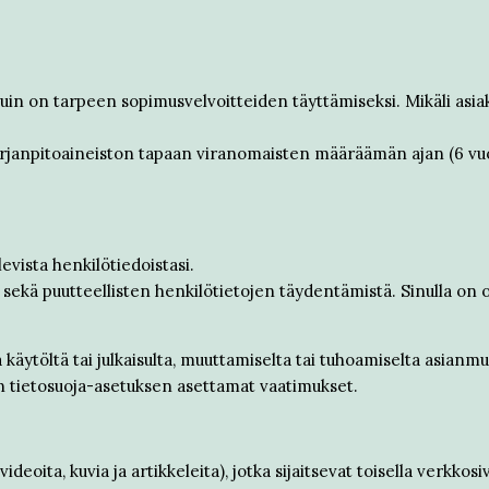
uin on tarpeen sopimusvelvoitteiden täyttämiseksi. Mikäli asiak
 kirjanpitoaineiston tapaan viranomaisten määräämän ajan (6 vu
evista henkilötiedoistasi.
ua sekä puutteellisten henkilötietojen täydentämistä. Sinulla on
käytöltä tai julkaisulta, muuttamiselta tai tuhoamiselta asianmuk
n tietosuoja-asetuksen asettamat vaatimukset.
eoita, kuvia ja artikkeleita), jotka sijaitsevat toisella verkkosiv