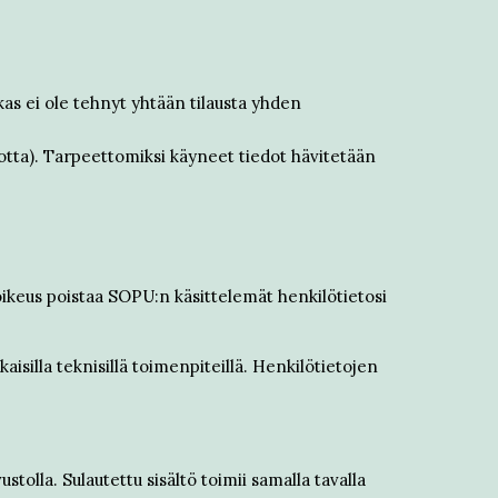
as ei ole tehnyt yhtään tilausta yhden
otta). Tarpeettomiksi käyneet tiedot hävitetään
 oikeus poistaa SOPU:n käsittelemät henkilötietosi
aisilla teknisillä toimenpiteillä. Henkilötietojen
ustolla. Sulautettu sisältö toimii samalla tavalla