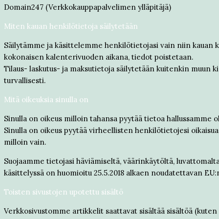
Domain247 (Verkkokauppapalvelimen ylläpitäjä)
Miten kauan henkilötietoja säilytetään
Säilytämme ja käsittelemme henkilötietojasi vain niin kauan k
kokonaisen kalenterivuoden aikana, tiedot poistetaan.
Tilaus- laskutus- ja maksutietoja säilytetään kuitenkin muun
turvallisesti.
Mitä oikeuksia sinulla on
Sinulla on oikeus milloin tahansa pyytää tietoa hallussamme ol
Sinulla on oikeus pyytää virheellisten henkilötietojesi oikais
milloin vain.
Suojaamme tietojasi häviämiseltä, väärinkäytöltä, luvattomalta 
käsittelyssä on huomioitu 25.5.2018 alkaen noudatettavan EU:
Toisten sivustojen upotettu sisältö
Verkkosivustomme artikkelit saattavat sisältää sisältöä (kuten vid