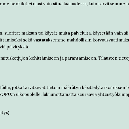
me henkilötietojasi vain siinä laajuudessa, kuin tarvitsemme n
n, suoritat maksun tai käytät muita palveluita, käytetään vain s
mittamiseksi sekä vastataksemme mahdollisiin korvausvaatimuksi
iä päivityksiä.
toimitusketjujen kehittämiseen ja parantamiseen. Tilausten tie
ilöille, jotka tarvitsevat tietoja määrätyn käsittelytarkoitukse
asi SOPU:n ulkopuolelle, lukuunottamatta seuraavia yhteistyöku
itys)