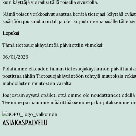
kuin käyttäjä vierailisi tällä toisella sivustolla.
Nämä toiset verkkosivut saattaa kerätä tietojasi, käyttää evä
sisältöön jos sinulla on tili ja olet kirjautuneena sisälle tälle siv
Lopuksi
Tämä tietosuojakäytäntöä päivitettiin viimeksi:
06/01/2023
Pidätämme oikeuden tämän tietosuojakäytännön päivittämisee
postittaa tähän Tietosuojakäytäntöön tehtyjä muutoksia rekis
mahdollisten muutosten varalta.
Jos jostain syystä epäilet, että emme ole noudattaneet edellä m
Teemme parhaamme määrittääksemme ja korjataksemme ong
ASIAKASPALVELU