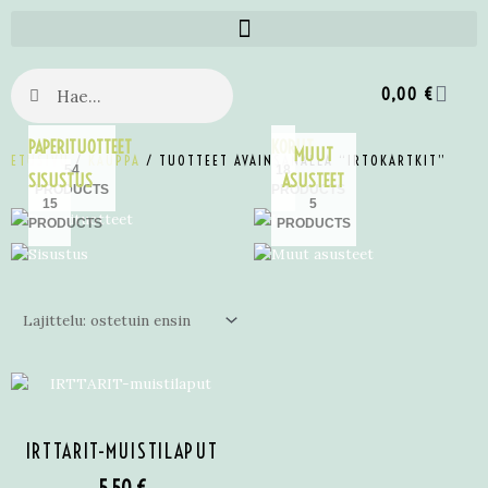
0,00
€
PAPERITUOTTEET
KORUT
MUUT
ETUSIVU
/
KAUPPA
/ TUOTTEET AVAINSANALLA “IRTOKARTKIT”
54
18
SISUSTUS
ASUSTEET
PRODUCTS
PRODUCTS
15
5
PRODUCTS
PRODUCTS
IRTTARIT-MUISTILAPUT