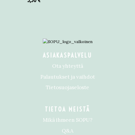
5,50
€
ASIAKASPALVELU
Ota yhteyttä
Palautukset ja vaihdot
Tietosuojaseloste
TIETOA MEISTÄ
Mikä ihmeen SOPU?
Q&A