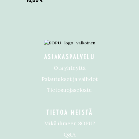
10,00
€
ASIAKASPALVELU
Ota yhteyttä
Palautukset ja vaihdot
Tietosuojaseloste
TIETOA MEISTÄ
Mikä ihmeen SOPU?
Q&A