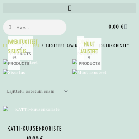
0,00
€
PAPERITUOTTEET
KORUT
MUUT
ETUSIVU
/
KAUPPA
/ TUOTTEET AVAINSANALLA “JOULUKORISTE”
54
18
SISUSTUS
ASUSTEET
PRODUCTS
PRODUCTS
15
5
PRODUCTS
PRODUCTS
KATTI-KUUSENKORISTE