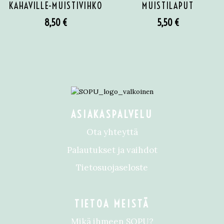
KAHAVILLE-MUISTIVIHKO
MUISTILAPUT
8,50
€
5,50
€
ASIAKASPALVELU
Ota yhteyttä
Palautukset ja vaihdot
Tietosuojaseloste
TIETOA MEISTÄ
Mikä ihmeen SOPU?