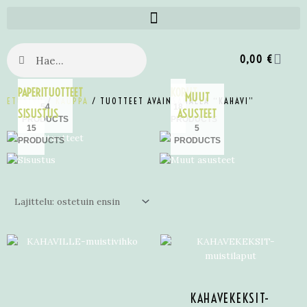
0,00
€
PAPERITUOTTEET
KORUT
MUUT
ETUSIVU
/
KAUPPA
/ TUOTTEET AVAINSANALLA “KAHAVI”
54
18
SISUSTUS
ASUSTEET
PRODUCTS
PRODUCTS
15
5
PRODUCTS
PRODUCTS
KAHAVEKEKSIT-