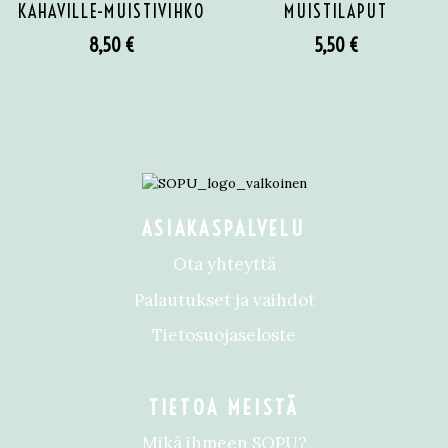
KAHAVILLE-MUISTIVIHKO
MUISTILAPUT
8,50
€
5,50
€
ASIAKASPALVELU
Ota yhteyttä
Palautukset ja vaihdot
Tietosuojaseloste
TIETOA MEISTÄ
Mikä ihmeen SOPU?