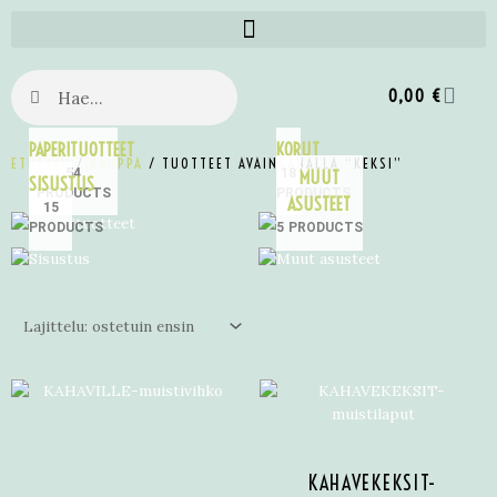
0,00
€
PAPERITUOTTEET
KORUT
ETUSIVU
/
KAUPPA
/ TUOTTEET AVAINSANALLA “KEKSI”
54
18
MUUT
SISUSTUS
PRODUCTS
PRODUCTS
ASUSTEET
15
PRODUCTS
5 PRODUCTS
KAHAVEKEKSIT-